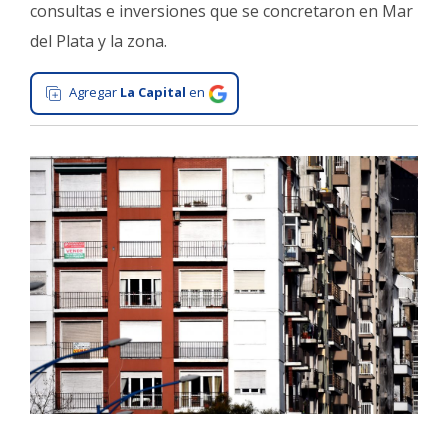
consultas e inversiones que se concretaron en Mar
Interés
del Plata y la zona.
General
La
Agregar
La Capital
en
Ciudad
Deportes
Arte
y
Espectáculos
Policiales
Cartelera
Fotos
de
Familia
Clasificados