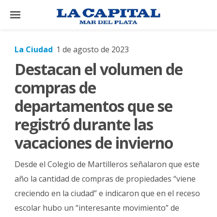
×
La Ciudad
1 de agosto de 2023
Destacan el volumen de
El
País
compras de
El
departamentos que se
Mundo
registró durante las
La
vacaciones de invierno
Zona
Cultura
Desde el Colegio de Martilleros señalaron que este
Tecnología
año la cantidad de compras de propiedades “viene
creciendo en la ciudad” e indicaron que en el receso
Gastronomía
escolar hubo un “interesante movimiento” de
Salud