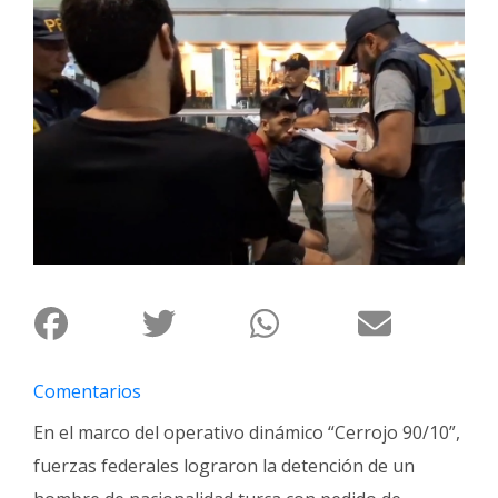
Interés
General
La
Ciudad
Deportes
Arte
y
Espectáculos
Policiales
Cartelera
Fotos
Comentarios
de
Familia
En el marco del operativo dinámico “Cerrojo 90/10”,
fuerzas federales lograron la detención de un
Clasificados