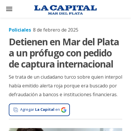
×
Policiales
8 de febrero de 2025
Detienen en Mar del Plata
El
País
a un prófugo con pedido
El
de captura internacional
Mundo
Se trata de un ciudadano turco sobre quien interpol
La
Zona
había emitido alerta roja porque era buscado por
defraudación a bancos e instituciones financieras.
Cultura
Tecnología
Agregar
La Capital
en
Gastronomía
Salud