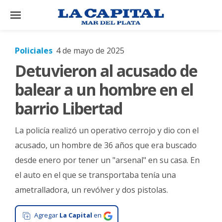
×
Policiales
4 de mayo de 2025
Detuvieron al acusado de
El
País
balear a un hombre en el
El
barrio Libertad
Mundo
La policía realizó un operativo cerrojo y dio con el
La
Zona
acusado, un hombre de 36 años que era buscado
desde enero por tener un "arsenal" en su casa. En
Cultura
el auto en el que se transportaba tenía una
Tecnología
ametralladora, un revólver y dos pistolas.
Gastronomía
Agregar
La Capital
en
Salud