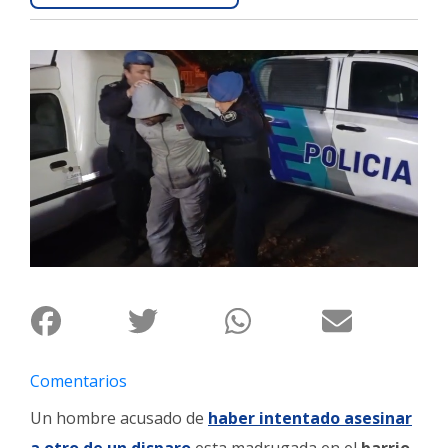
Interés
General
La
Ciudad
Deportes
Arte
y
Espectáculos
Policiales
Cartelera
Fotos
de
Comentarios
Familia
Un hombre acusado de
haber intentado asesinar
Clasificados