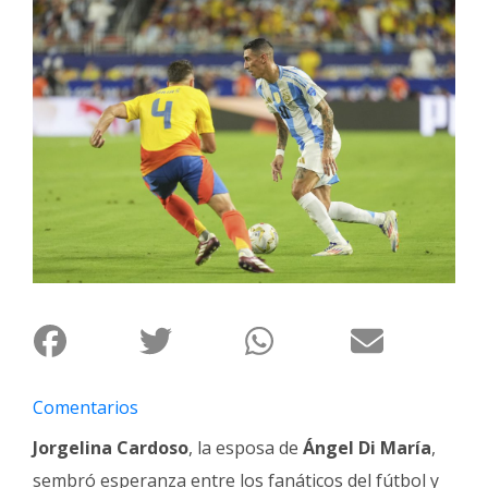
Interés
General
La
Ciudad
Deportes
Arte
y
Espectáculos
Policiales
Cartelera
Fotos
de
Comentarios
Familia
Jorgelina Cardoso
, la esposa de
Ángel Di María
,
Clasificados
sembró esperanza entre los fanáticos del fútbol y