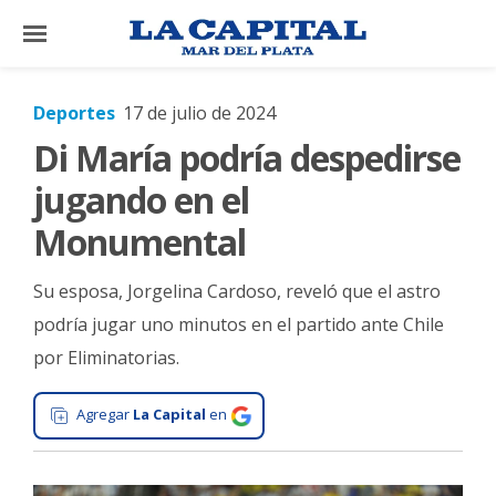
×
Deportes
17 de julio de 2024
Di María podría despedirse
El
País
jugando en el
El
Monumental
Mundo
Su esposa, Jorgelina Cardoso, reveló que el astro
La
Zona
podría jugar uno minutos en el partido ante Chile
por Eliminatorias.
Cultura
Tecnología
Agregar
La Capital
en
Gastronomía
Salud