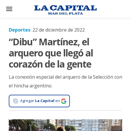
×
Deportes
22 de diciembre de 2022
“Dibu” Martínez, el
El
País
arquero que llegó al
El
corazón de la gente
Mundo
La conexión especial del arquero de la Selección con
La
Zona
el hincha argentino.
Cultura
Agregar
La Capital
en
Tecnología
Gastronomía
Salud