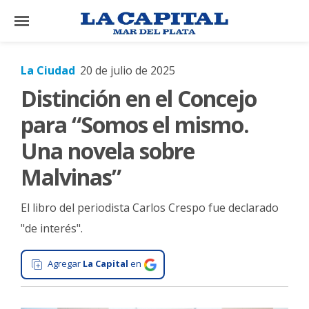
×
La Ciudad
20 de julio de 2025
Distinción en el Concejo
El
País
para “Somos el mismo.
El
Una novela sobre
Mundo
Malvinas”
La
Zona
El libro del periodista Carlos Crespo fue declarado
Cultura
"de interés".
Tecnología
Agregar
La Capital
en
Gastronomía
Salud