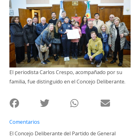
Interés
General
La
Ciudad
Deportes
Arte
y
Espectáculos
El periodista Carlos Crespo, acompañado por su
familia, fue distinguido en el Concejo Deliberante.
Policiales
Cartelera
Fotos
de
Familia
Comentarios
Clasificados
El Concejo Deliberante del Partido de General