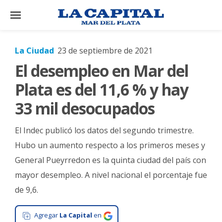
×
La Ciudad
23 de septiembre de 2021
El desempleo en Mar del
El
País
Plata es del 11,6 % y hay
El
33 mil desocupados
Mundo
El Indec publicó los datos del segundo trimestre.
La
Zona
Hubo un aumento respecto a los primeros meses y
General Pueyrredon es la quinta ciudad del país con
Cultura
mayor desempleo. A nivel nacional el porcentaje fue
Tecnología
de 9,6.
Gastronomía
Agregar
La Capital
en
Salud