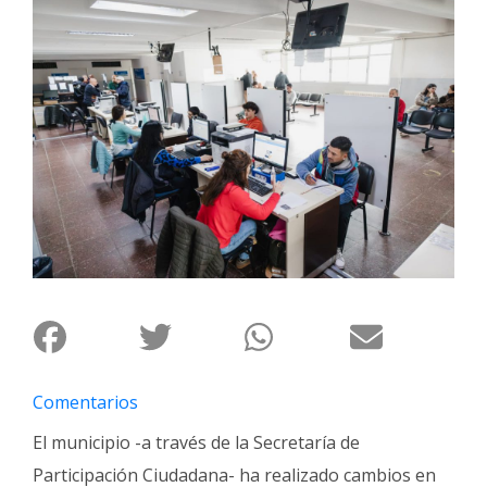
Interés
General
La
Ciudad
Deportes
Arte
y
Espectáculos
Policiales
Cartelera
Fotos
de
Comentarios
Familia
El municipio -a través de la Secretaría de
Clasificados
Participación Ciudadana- ha realizado cambios en