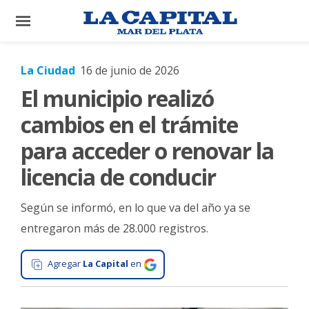
×
La Ciudad
16 de junio de 2026
El municipio realizó
El
País
cambios en el trámite
El
para acceder o renovar la
Mundo
licencia de conducir
La
Zona
Según se informó, en lo que va del año ya se
Cultura
entregaron más de 28.000 registros.
Tecnología
Agregar
La Capital
en
Gastronomía
Salud