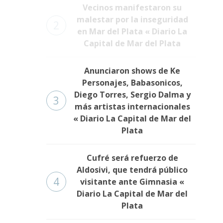
Vecinos manifestaron su
malestar por la inseguridad
2
en Mar del Plata « Diario La
Capital de Mar del Plata
Anunciaron shows de Ke
Personajes, Babasonicos,
Diego Torres, Sergio Dalma y
3
más artistas internacionales
« Diario La Capital de Mar del
Plata
Cufré será refuerzo de
Aldosivi, que tendrá público
4
visitante ante Gimnasia «
Diario La Capital de Mar del
Plata