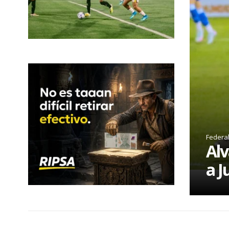
Federa
Alv
a J