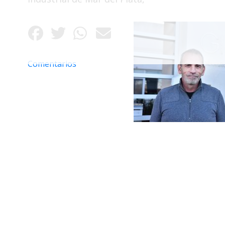
Fúnebres
Comentarios