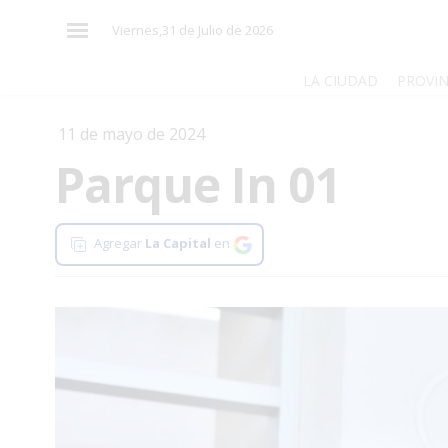
×
Viernes,31 de Julio de 2026
LA CIUDAD
PROVIN
11 de mayo de 2024
El
Parque In 01
País
El
Mundo
Agregar
La Capital
en
La
Zona
Cultura
Tecnología
Gastronomía
Salud