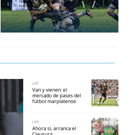
LMF
Van y vienen: el
mercado de pases del
fútbol marplatense
LMF
Ahora sí, arranca el
Clausura