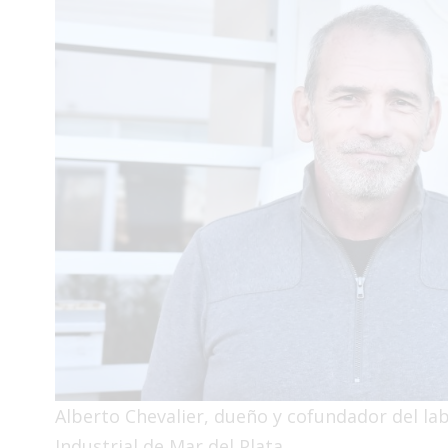
Interés
General
La
Ciudad
Deportes
Arte
y
Espectáculos
Policiales
Cartelera
Fotos
de
Familia
Alberto Chevalier, dueño y cofundador del la
Clasificados
Industrial de Mar del Plata,