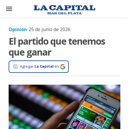
×
Opinión
25 de junio de 2026
El partido que tenemos
El
País
que ganar
El
Mundo
Agregar
La Capital
en
La
Zona
Cultura
Tecnología
Gastronomía
Salud