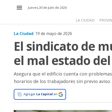
×
Jueves,30 de Julio de 2026
LA CIUDAD
PROVIN
La Ciudad
19 de mayo de 2026
El
El sindicato de m
País
El
el mal estado de
Mundo
La
Zona
Asegura que el edificio cuenta con problemas
horarios de los trabajadores sin previo aviso.
Cultura
Tecnología
Agregar
La Capital
en
Gastronomía
Salud