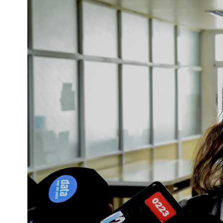
Interés
General
La
Ciudad
Deportes
Arte
y
Espectáculos
Policiales
Cartelera
Fotos
de
Familia
Clasificados