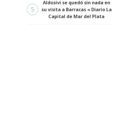
Aldosivi se quedó sin nada en
5
su visita a Barracas « Diario La
Capital de Mar del Plata