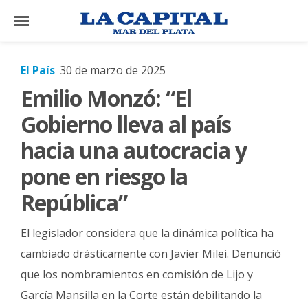
×
El País
30 de marzo de 2025
Emilio Monzó: “El
El
País
Gobierno lleva al país
El
hacia una autocracia y
Mundo
pone en riesgo la
La
República”
Zona
Cultura
El legislador considera que la dinámica política ha
Tecnología
cambiado drásticamente con Javier Milei. Denunció
que los nombramientos en comisión de Lijo y
Gastronomía
García Mansilla en la Corte están debilitando la
Salud