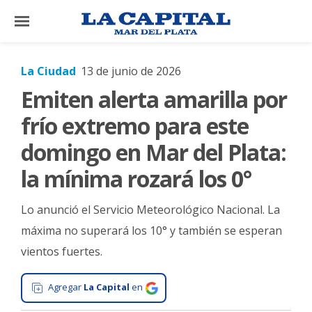
×
La Ciudad
13 de junio de 2026
Emiten alerta amarilla por
El
País
frío extremo para este
El
domingo en Mar del Plata:
Mundo
la mínima rozará los 0°
La
Zona
Lo anunció el Servicio Meteorológico Nacional. La
Cultura
máxima no superará los 10° y también se esperan
vientos fuertes.
Tecnología
Gastronomía
Agregar
La Capital
en
Salud