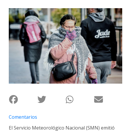
Interés
General
La
Ciudad
Deportes
Arte
y
Espectáculos
Policiales
Cartelera
Fotos
de
Familia
Comentarios
Clasificados
El Servicio Meteorológico Nacional (SMN) emitió