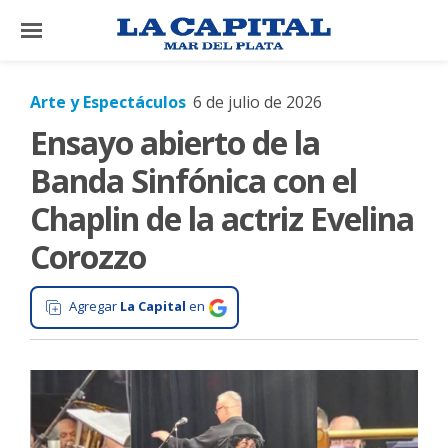
×
Arte y Espectáculos
6 de julio de 2026
Ensayo abierto de la
El
País
Banda Sinfónica con el
El
Chaplin de la actriz Evelina
Mundo
Corozzo
La
Zona
Agregar
La Capital
en
Cultura
Tecnología
Gastronomía
Salud