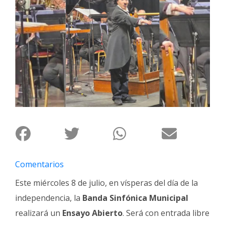
Interés
General
La
Ciudad
Deportes
Arte
y
Espectáculos
Policiales
Cartelera
Comentarios
Fotos
de
Este miércoles 8 de julio, en vísperas del día de la
Familia
independencia, la
Banda Sinfónica Municipal
Clasificados
realizará un
Ensayo Abierto
. Será con entrada libre