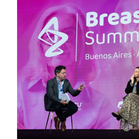
Interés
General
La
Ciudad
Deportes
Arte
y
Espectáculos
Policiales
Cartelera
Fotos
de
Familia
Clasificados