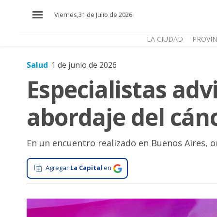
×
Viernes,31 de Julio de 2026
LA CIUDAD
PROVIN
Salud
1 de junio de 2026
El
Especialistas adv
País
El
abordaje del cá
Mundo
La
Zona
En un encuentro realizado en Buenos Aires, o
Cultura
Agregar
La Capital
en
Tecnología
Gastronomía
Salud