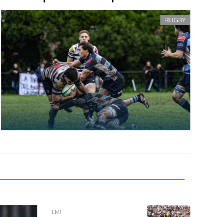
RUGBY
LMF