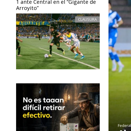
1 ante Central en el “Gigante de
Arroyito”
CLAUSURA
Federa