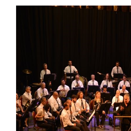
Interés
General
La
Ciudad
Deportes
Arte
y
Espectáculos
Policiales
Cartelera
Fotos
de
Familia
Clasificados