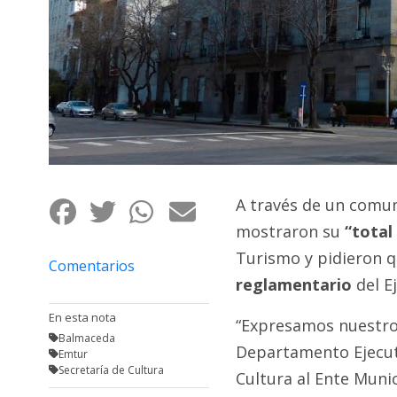
Fúnebres
A través de un comun
mostraron su
“total
Turismo y pidieron q
Comentarios
reglamentario
del Ej
En esta nota
“Expresamos nuestro 
Balmaceda
Departamento Ejecuti
Emtur
Secretaría de Cultura
Cultura al Ente Munic