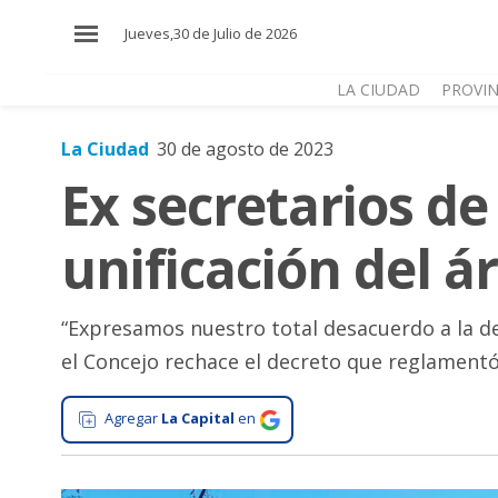
×
Jueves,30 de Julio de 2026
LA CIUDAD
PROVIN
La Ciudad
30 de agosto de 2023
El
Ex secretarios de
País
El
unificación del 
Mundo
La
Zona
“Expresamos nuestro total desacuerdo a la d
el Concejo rechace el decreto que reglamentó
Cultura
Tecnología
Agregar
La Capital
en
Gastronomía
Salud