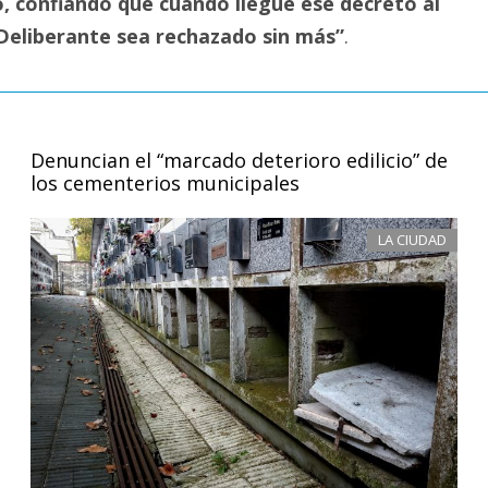
, confiando que cuando llegue ese decreto al
eliberante sea rechazado sin más”
.
Denuncian el “marcado deterioro edilicio” de
los cementerios municipales
LA CIUDAD