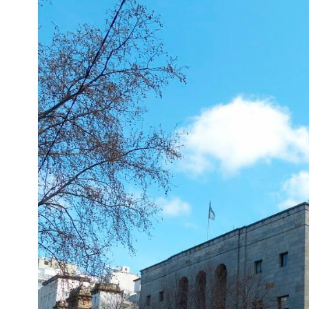
Interés
General
La
Ciudad
Deportes
Arte
y
Espectáculos
Policiales
Cartelera
Fotos
de
Familia
Clasificados