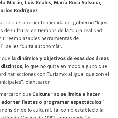
lo Marán, Luis Reales, María Rosa Solsona,
arlos Rodríguez
.
aron que la reciente medida del gobierno
“lejos
as de Cultura” en tiempos de la “dura realidad”
on irreemplazables herramientas de
”, se les “quita autonomía”.
r que
la dinámica y objetivos de esas dos áreas
distintos
, lo que no quita en modo alguno que
rdinar acciones con Turismo; al igual que con el
nicipales”, plantearon.
remarcaron que
Cultura “no se limita a hacer
, adornar fiestas o programar espectáculos”
.
dimensión de lo cultural, tal como estableció la
ación de México de 1982, comprende “el