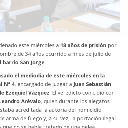
denado este miércoles a
18 años de prisión
por
mbre de 34 años ocurrido a fines de julio de
l barrio San Jorge
.
sado el mediodía de este miércoles en la
l N° 4
, encargado de juzgar a
Juan Sebastián
de Ezequiel Vázquez
. El veredicto coincidió con
 Leandro Arévalo
, quien durante los alegatos
staba acreditada la autoría del homicidio
e arma de fuego y, a su vez, la portación ilegal
 que no se había tratado de una pelea.