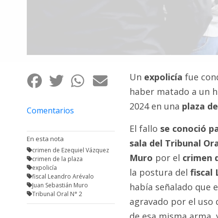
Fúnebres
Un
expolicía
fue con
haber matado a un ho
2024 en una
plaza de
Comentarios
El fallo
se conoció pa
En esta nota
sala del
Tribunal Ora
crimen de Ezequiel Vázquez
Muro
por el
crimen 
crimen de la plaza
expolicía
la postura del
fiscal
fiscal Leandro Arévalo
Juan Sebastián Muro
había señalado que e
Tribunal Oral N° 2
agravado por el uso d
de esa misma arma, y