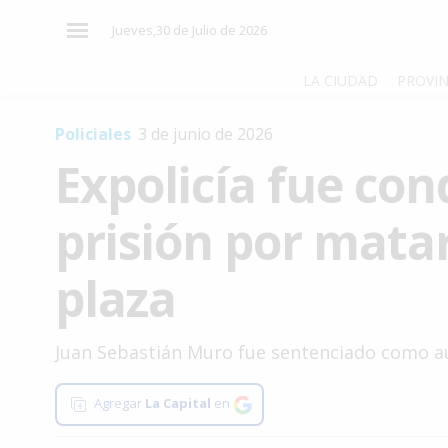
×
Jueves,30 de Julio de 2026
LA CIUDAD
PROVIN
Policiales
3 de junio de 2026
El
Expolicía fue co
País
El
prisión por mata
Mundo
La
plaza
Zona
Cultura
Juan Sebastián Muro fue sentenciado como aut
Tecnología
Gastronomía
Agregar
La Capital
en
Salud