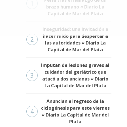
1
brazo humano « Diario La
Capital de Mar del Plata
Inseguridad: una invitación a
hacer ruido para despertar a
2
las autoridades « Diario La
Capital de Mar del Plata
Imputan de lesiones graves al
cuidador del geriátrico que
3
atacó a dos ancianas « Diario
La Capital de Mar del Plata
Anuncian el regreso de la
ciclogénesis para este viernes
4
« Diario La Capital de Mar del
Plata