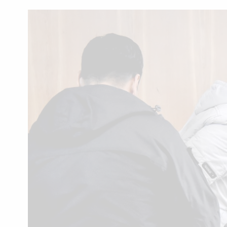
Interés
General
La
Ciudad
Deportes
Arte
y
Espectáculos
Policiales
Cartelera
Fotos
de
Familia
Clasificados