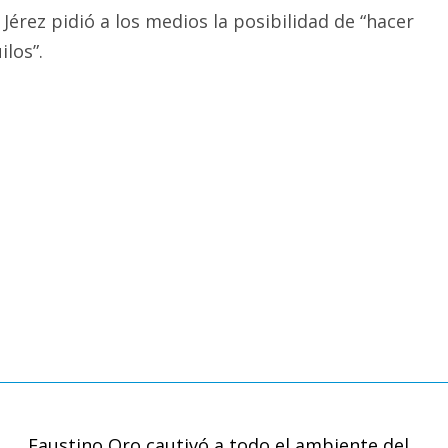
 Jérez pidió a los medios la posibilidad de “hacer
los”.
Faustino Oro cautivó a todo el ambiente del