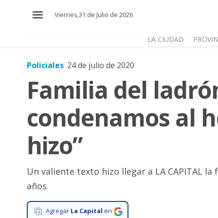
×
Viernes,31 de Julio de 2026
LA CIUDAD
PROVIN
Policiales
24 de julio de 2020
El
Familia del ladró
País
El
condenamos al h
Mundo
La
hizo”
Zona
Cultura
Un valiente texto hizo llegar a LA CAPITAL la 
Tecnología
años.
Gastronomía
Agregar
La Capital
en
Salud