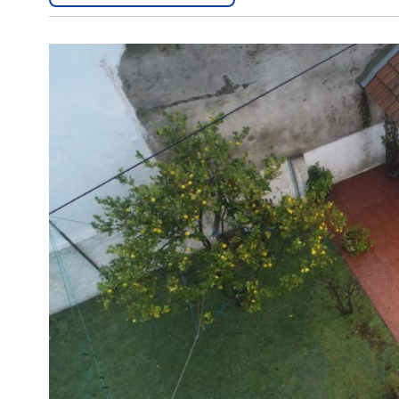
Interés
General
La
Ciudad
Deportes
Arte
y
Espectáculos
Policiales
Cartelera
Fotos
de
Familia
Clasificados