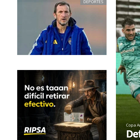
DEPORTES
Copa A
Def