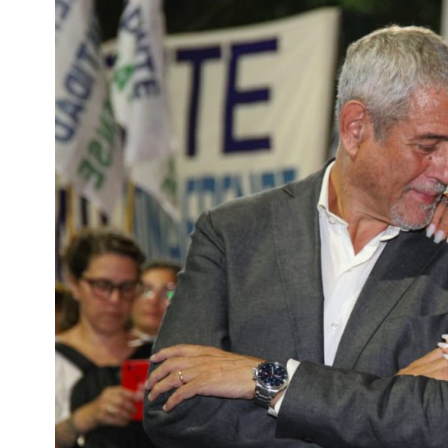
Interés
General
La
Ciudad
Deportes
Arte
y
Espectáculos
Policiales
Cartelera
Fotos
de
Familia
Clasificados