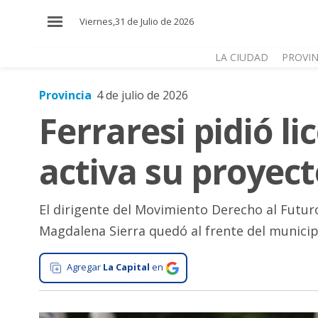
×
Viernes,31 de Julio de 2026
LA CIUDAD
PROVIN
Provincia
4 de julio de 2026
El
Ferraresi pidió l
País
El
activa su proyect
Mundo
La
Zona
El dirigente del Movimiento Derecho al Futuro
Magdalena Sierra quedó al frente del municip
Cultura
Tecnología
Agregar
La Capital
en
Gastronomía
Salud