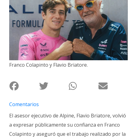
Interés
General
La
Ciudad
Deportes
Arte
y
Franco Colapinto y Flavio Briatore.
Espectáculos
Policiales
Cartelera
Fotos
Comentarios
de
El asesor ejecutivo de Alpine, Flavio Briatore, volvió
Familia
a expresar públicamente su confianza en Franco
Clasificados
Colapinto y aseguró que el trabajo realizado por la