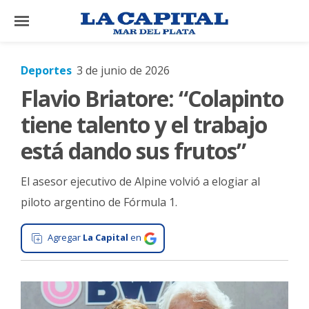
×
Deportes
3 de junio de 2026
Flavio Briatore: “Colapinto
El
País
tiene talento y el trabajo
El
está dando sus frutos”
Mundo
El asesor ejecutivo de Alpine volvió a elogiar al
La
Zona
piloto argentino de Fórmula 1.
Cultura
Agregar
La Capital
en
Tecnología
Gastronomía
Salud