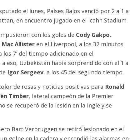
putado el lunes, Países Bajos venció por 2 a 1 a
tan, en encuentro jugado en el Icahn Stadium.
impusieron con los goles de
Cody Gakpo
,
 Mac Allister
en el Liverpool, a los 32 minutos
 los 7′ del tiempo adicionado en el
a eso, Uzbekistán había sorprendido con el 1 a
 de
Igor Sergeev
, a los 45 del segundo tiempo.
olor de rosas y noticias positivas para
Ronald
iën Timber
, lateral campeón de la Premier
o se recuperó de la lesión en la ingle y se
uero Bart Verbruggen se retiró lesionado en el
n golpe en la cadera y encendió las alarmas en