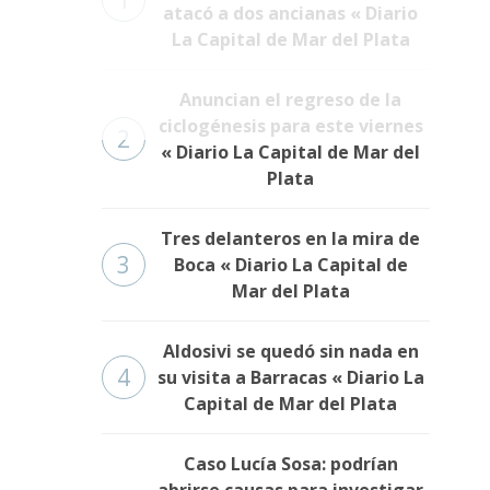
1
atacó a dos ancianas « Diario
La Capital de Mar del Plata
Anuncian el regreso de la
ciclogénesis para este viernes
2
« Diario La Capital de Mar del
Plata
Tres delanteros en la mira de
3
Boca « Diario La Capital de
Mar del Plata
Aldosivi se quedó sin nada en
4
su visita a Barracas « Diario La
Capital de Mar del Plata
Caso Lucía Sosa: podrían