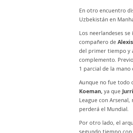
En otro encuentro dis
Uzbekistán en Manhat
Los neerlandeses se 
compañero de
Alexis
del primer tiempo y a
complemento. Previo 
1 parcial de la mano
Aunque no fue todo c
Koeman,
ya que
Jurr
League con Arsenal, n
perderá el Mundial.
Por otro lado, el arq
segundo tiempo con u