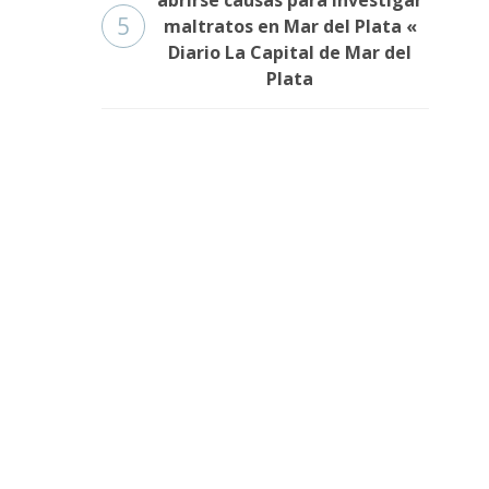
abrirse causas para investigar
5
maltratos en Mar del Plata «
Diario La Capital de Mar del
Plata