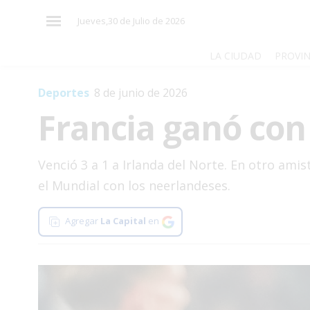
×
Jueves,30 de Julio de 2026
LA CIUDAD
PROVIN
Deportes
8 de junio de 2026
El
Francia ganó con
País
El
Mundo
Venció 3 a 1 a Irlanda del Norte. En otro ami
La
el Mundial con los neerlandeses.
Zona
Agregar
La Capital
en
Cultura
Tecnología
Gastronomía
Salud