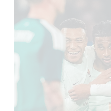
Interés
General
La
Ciudad
Deportes
Arte
y
Espectáculos
Policiales
Cartelera
Fotos
de
Familia
Clasificados