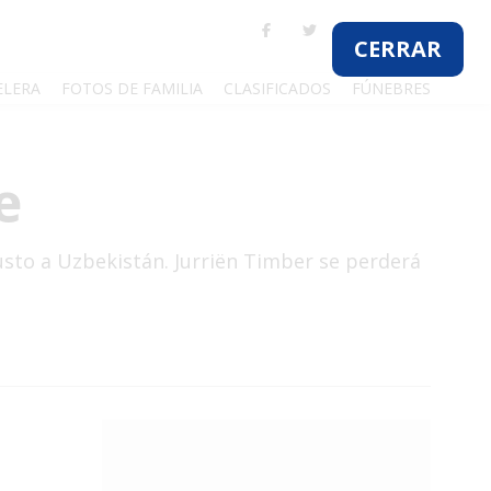
ELERA
FOTOS DE FAMILIA
CLASIFICADOS
FÚNEBRES
e
justo a Uzbekistán. Jurriën Timber se perderá