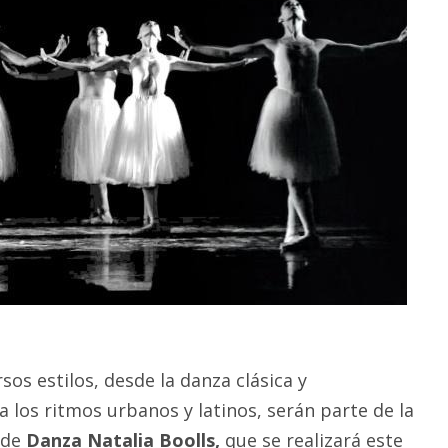
sos estilos, desde la danza clásica y
los ritmos urbanos y latinos, serán parte de la
 de
Danza Natalia Boolls,
que se realizará este