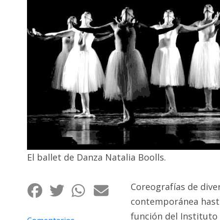
Interés
General
La
Ciudad
Deportes
Arte
y
Espectáculos
Policiales
Cartelera
El ballet de Danza Natalia Boolls.
Fotos
de
Coreografías de diver
Familia
contemporánea hasta 
Clasificados
función del Instituto