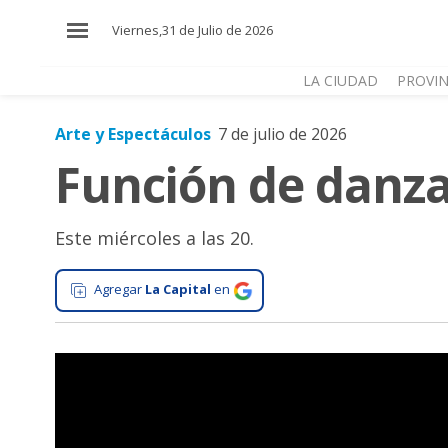
×
Viernes,31 de Julio de 2026
LA CIUDAD
PROVIN
Arte y Espectáculos
7 de julio de 2026
El
Función de danza 
País
El
Mundo
Este miércoles a las 20.
La
Zona
Agregar
La Capital
en
Cultura
Tecnología
Gastronomía
Salud