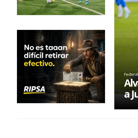
Federa
Alv
a J