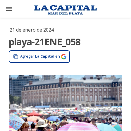
×
21 de enero de 2024
playa-21ENE_058
El
País
Agregar
La Capital
en
El
Mundo
La
Zona
Cultura
Tecnología
Gastronomía
Salud