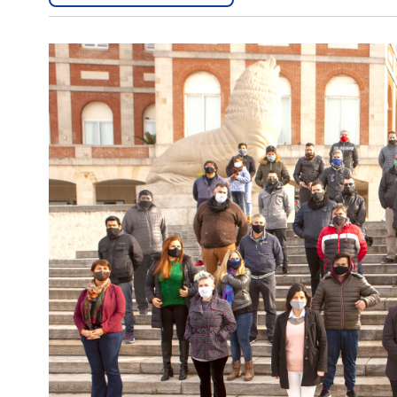
Interés
General
La
Ciudad
Deportes
Arte
y
Espectáculos
Policiales
Cartelera
Fotos
de
Familia
Clasificados