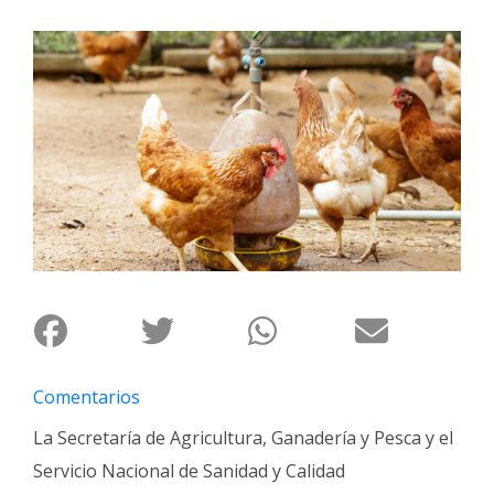
Interés
General
La
Ciudad
Deportes
Arte
y
Espectáculos
Policiales
Cartelera
Fotos
Comentarios
de
Familia
La Secretaría de Agricultura, Ganadería y Pesca y el
Clasificados
Servicio Nacional de Sanidad y Calidad