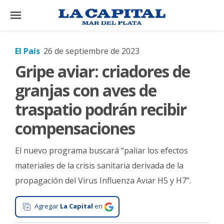
×
El País
26 de septiembre de 2023
Gripe aviar: criadores de
El
País
granjas con aves de
El
traspatio podrán recibir
Mundo
compensaciones
La
Zona
El nuevo programa buscará “paliar los efectos
Cultura
materiales de la crisis sanitaria derivada de la
propagación del Virus Influenza Aviar H5 y H7”.
Tecnología
Gastronomía
Agregar
La Capital
en
Salud