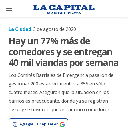
×
La Ciudad
3 de agosto de 2020
Hay un 77% más de
El
País
comedores y se entregan
El
40 mil viandas por semana
Mundo
Los Comités Barriales de Emergencia pasaron de
La
Zona
gestionar 200 establecimientos a 355 en sólo
cuatro meses. Aseguran que la situación en los
Cultura
barrios es preocupante, donde ya se registran
Tecnología
casos y se tuvieron que cerrar cinco comedores.
Gastronomía
Agregar
La Capital
en
Salud