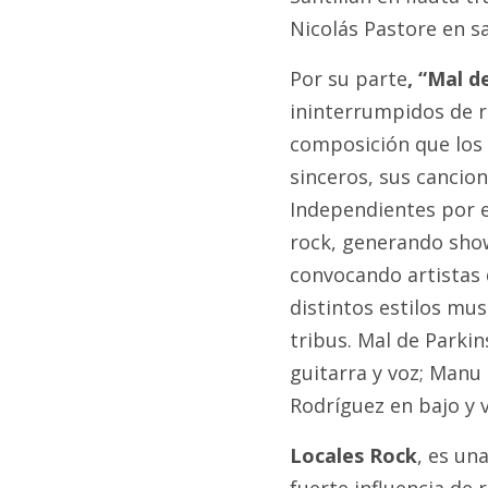
Nicolás Pastore en sa
Por su parte
, “Mal d
ininterrumpidos de ro
composición que los 
sinceros, sus cancio
Independientes por e
rock, generando show
convocando artistas 
distintos estilos mu
tribus. Mal de Parki
guitarra y voz; Manu
Rodríguez en bajo y v
Locales Rock
, es un
fuerte influencia de