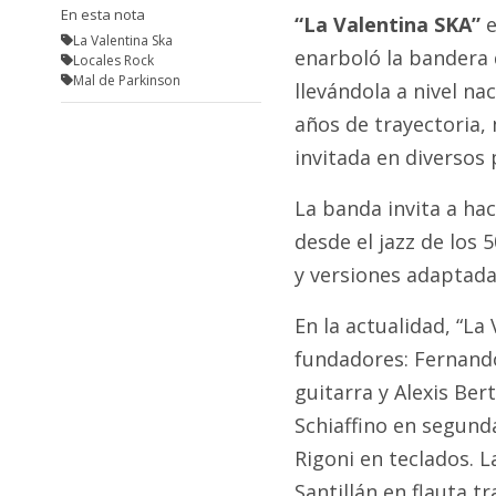
En esta nota
“La Valentina SKA”
e
La Valentina Ska
enarboló la bandera 
Locales Rock
Mal de Parkinson
llevándola a nivel na
años de trayectoria,
invitada en diversos
La banda invita a ha
desde el jazz de los 
y versiones adaptadas
En la actualidad, “La
fundadores: Fernando
guitarra y Alexis Ber
Schiaffino en segunda
Rigoni en teclados. 
Santillán en flauta t