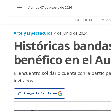
×
Viernes,07 de Agosto de 2026
LA CIUDAD
PROVIN
Arte y Espectáculos
4 de junio de 2024
El
Históricas bandas
País
El
benéfico en el A
Mundo
La
Zona
El encuentro solidario cuenta con la particip
invitados.
Cultura
Tecnología
Agregar
La Capital
en
Gastronomía
Salud