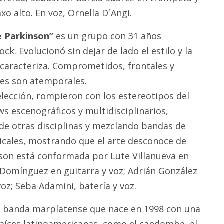
xo alto. En voz, Ornella D´Angi.
e Parkinson”
es un grupo con 31 años
ck. Evolucionó sin dejar de lado el estilo y la
caracteriza. Comprometidos, frontales y
nes son atemporales.
lección, rompieron con los estereotipos del
s escenográficos y multidisciplinarios,
de otras disciplinas y mezclando bandas de
sicales, mostrando que el arte desconoce de
nson está conformada por Lute Villanueva en
 Domínguez en guitarra y voz; Adrián González
oz; Seba Adamini, batería y voz.
a banda marplatense que nace en 1998 con una
 raíces latinoamericanas, como el candombe, el