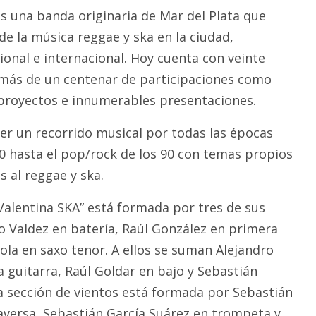
s una banda originaria de Mar del Plata que
de la música reggae y ska en la ciudad,
cional e internacional. Hoy cuenta con veinte
 más de un centenar de participaciones como
 proyectos e innumerables presentaciones.
cer un recorrido musical por todas las épocas
50 hasta el pop/rock de los 90 con temas propios
 al reggae y ska.
 Valentina SKA” está formada por tres de sus
 Valdez en batería, Raúl González en primera
tola en saxo tenor. A ellos se suman Alejandro
 guitarra, Raúl Goldar en bajo y Sebastián
La sección de vientos está formada por Sebastián
raversa, Sebastián García Suárez en trompeta y