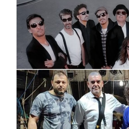
Interés
General
La
Ciudad
Deportes
Arte
y
Espectáculos
Policiales
Cartelera
Fotos
de
Familia
Clasificados