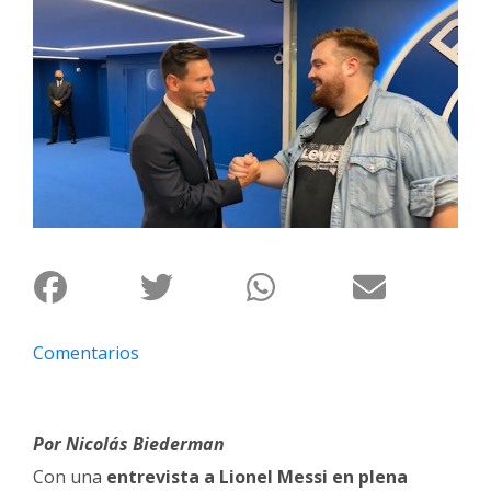
Interés
General
La
Ciudad
Deportes
Arte
y
Espectáculos
Policiales
Cartelera
Comentarios
Fotos
de
Familia
Por Nicolás Biederman
Clasificados
Con una
entrevista a Lionel Messi en plena