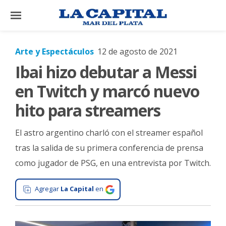
×
Arte y Espectáculos
12 de agosto de 2021
Ibai hizo debutar a Messi
El
País
en Twitch y marcó nuevo
El
hito para streamers
Mundo
El astro argentino charló con el streamer español
La
Zona
tras la salida de su primera conferencia de prensa
como jugador de PSG, en una entrevista por Twitch.
Cultura
Tecnología
Agregar
La Capital
en
Gastronomía
Salud