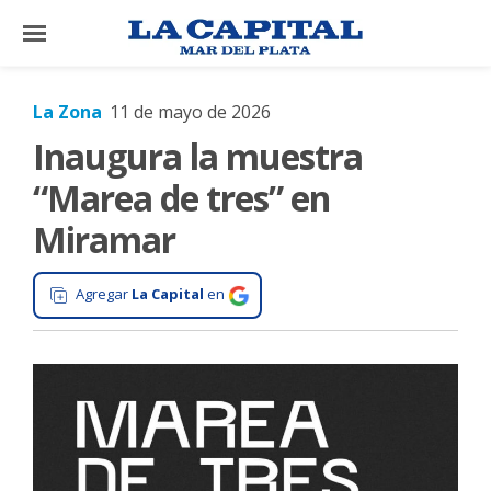
×
La Zona
11 de mayo de 2026
Inaugura la muestra
El
País
“Marea de tres” en
El
Miramar
Mundo
La
Agregar
La Capital
en
Zona
Cultura
Tecnología
Gastronomía
Salud