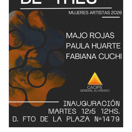
Interés
General
La
Ciudad
Deportes
Arte
y
Espectáculos
Policiales
Cartelera
Fotos
de
Familia
Clasificados