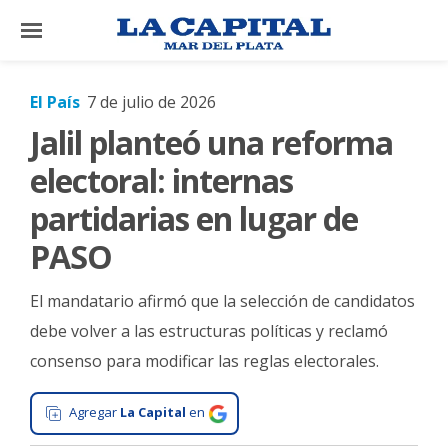
×
El País
7 de julio de 2026
Jalil planteó una reforma
El
País
electoral: internas
El
partidarias en lugar de
Mundo
PASO
La
Zona
El mandatario afirmó que la selección de candidatos
Cultura
debe volver a las estructuras políticas y reclamó
consenso para modificar las reglas electorales.
Tecnología
Gastronomía
Agregar
La Capital
en
Salud