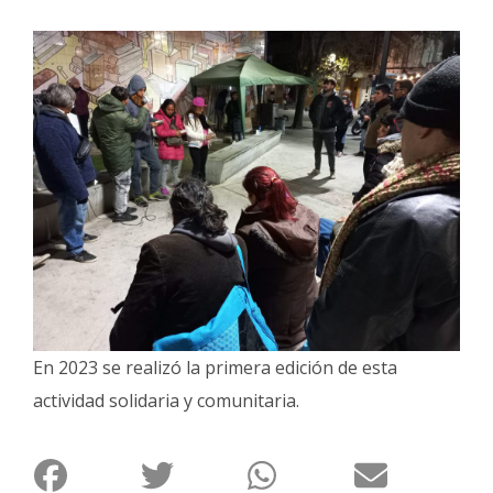
Interés
General
La
Ciudad
Deportes
Arte
y
Espectáculos
Policiales
Cartelera
En 2023 se realizó la primera edición de esta
Fotos
de
actividad solidaria y comunitaria.
Familia
Clasificados