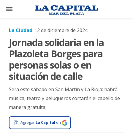
×
La Ciudad
12 de diciembre de 2024
Jornada solidaria en la
El
País
Plazoleta Borges para
El
personas solas o en
Mundo
situación de calle
La
Zona
Será este sábado en San Martín y La Rioja: habrá
Cultura
música, teatro y peluqueros cortarán el cabello de
manera gratuita,
Tecnología
Gastronomía
Agregar
La Capital
en
Salud