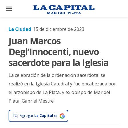
×
La Ciudad
15 de diciembre de 2023
Juan Marcos
El
País
Degl’Innocenti, nuevo
El
sacerdote para la Iglesia
Mundo
La celebración de la ordenación sacerdotal se
La
Zona
realizó en la Iglesia Catedral y fue encabezada por
el arzobispo de La Plata, y ex obispo de Mar del
Cultura
Plata, Gabriel Mestre.
Tecnología
Gastronomía
Agregar
La Capital
en
Salud