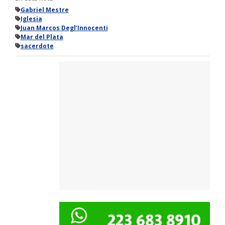
Gabriel Mestre
Iglesia
Juan Marcos Degl’Innocenti
Mar del Plata
sacerdote