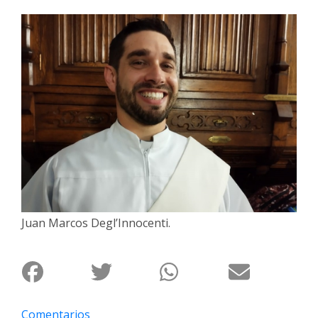
Interés
General
La
Ciudad
Deportes
Arte
y
Espectáculos
Policiales
Cartelera
Juan Marcos Degl’Innocenti.
Fotos
de
Familia
Clasificados
Comentarios