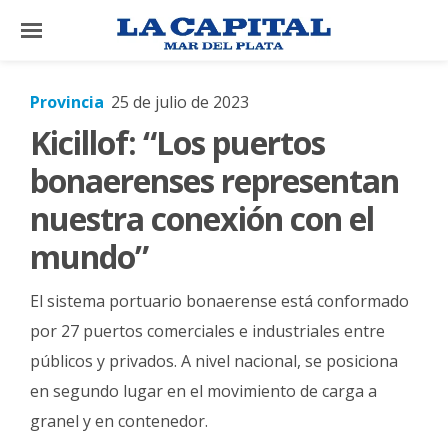
×
Provincia
25 de julio de 2023
Kicillof: “Los puertos
El
País
bonaerenses representan
El
nuestra conexión con el
Mundo
mundo”
La
Zona
El sistema portuario bonaerense está conformado
Cultura
por 27 puertos comerciales e industriales entre
públicos y privados. A nivel nacional, se posiciona
Tecnología
en segundo lugar en el movimiento de carga a
Gastronomía
granel y en contenedor.
Salud