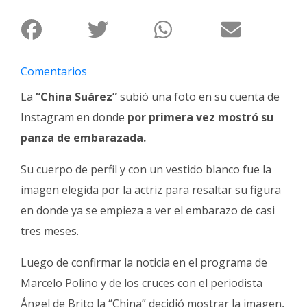
Interés
General
La
Comentarios
Ciudad
La
“China Suárez”
subió una foto en su cuenta de
Deportes
Instagram en donde
por primera vez mostró su
Arte
panza de embarazada.
y
Espectáculos
Su cuerpo de perfil y con un vestido blanco fue la
Policiales
imagen elegida por la actriz para resaltar su figura
Cartelera
en donde ya se empieza a ver el embarazo de casi
tres meses.
Fotos
de
Luego de confirmar la noticia en el programa de
Familia
Marcelo Polino y de los cruces con el periodista
Clasificados
Ángel de Brito la “China” decidió mostrar la imagen,