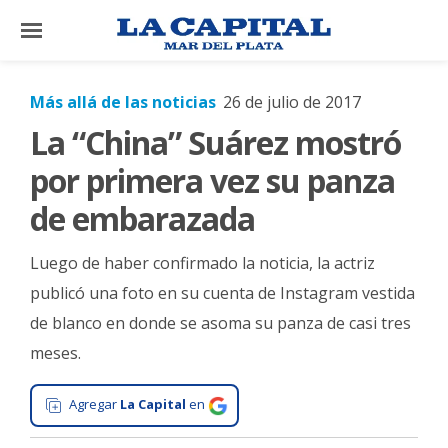
×
Más allá de las noticias
26 de julio de 2017
La “China” Suárez mostró
El
País
por primera vez su panza
El
de embarazada
Mundo
Luego de haber confirmado la noticia, la actriz
La
Zona
publicó una foto en su cuenta de Instagram vestida
de blanco en donde se asoma su panza de casi tres
Cultura
meses.
Tecnología
Gastronomía
Agregar
La Capital
en
Salud