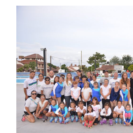
Interés
General
La
Ciudad
Deportes
Arte
y
Espectáculos
Policiales
Cartelera
Fotos
de
Familia
Clasificados