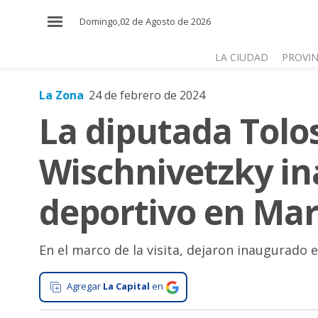
×
Domingo,02 de Agosto de 2026
LA CIUDAD
PROVIN
La Zona
24 de febrero de 2024
El
La diputada Tolos
País
El
Wischnivetzky i
Mundo
La
deportivo en Mar
Zona
Cultura
En el marco de la visita, dejaron inaugurado 
Tecnología
Gastronomía
Agregar
La Capital
en
Salud