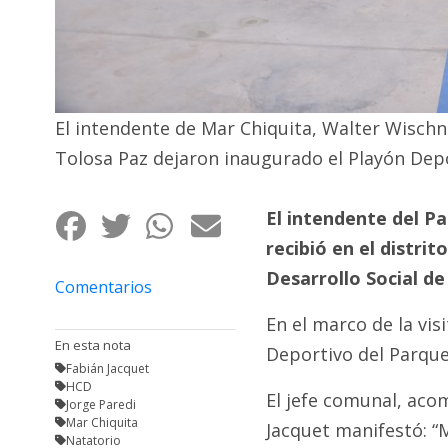
Fúnebres
El intendente de Mar Chiquita, Walter Wischni
Tolosa Paz dejaron inaugurado el Playón Depo
El intendente del Pa
recibió en el distri
Desarrollo Social de
Comentarios
En el marco de la vis
En esta nota
Deportivo del Parque 
Fabián Jacquet
HCD
El jefe comunal, aco
Jorge Paredi
Mar Chiquita
Jacquet manifestó: “
Natatorio