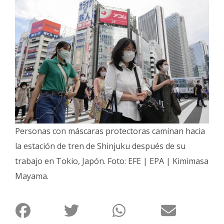
Interés
General
La
Ciudad
Deportes
Arte
y
Espectáculos
Personas con máscaras protectoras caminan hacia
Policiales
la estación de tren de Shinjuku después de su
Cartelera
trabajo en Tokio, Japón. Foto: EFE | EPA | Kimimasa
Fotos
Mayama.
de
Familia
Clasificados