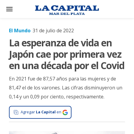
×
El Mundo
31 de julio de 2022
La esperanza de vida en
El
País
Japón cae por primera vez
El
en una década por el Covid
Mundo
En 2021 fue de 87,57 años para las mujeres y de
La
Zona
81,47 el de los varones. Las cifras disminuyeron un
0,14 y un 0,09 por ciento, respectivamente.
Cultura
Tecnología
Agregar
La Capital
en
Gastronomía
Salud