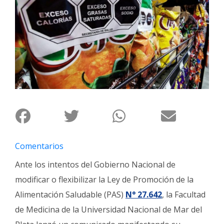
Interés
General
La
Ciudad
Deportes
Arte
y
Espectáculos
Policiales
Comentarios
Cartelera
Ante los intentos del Gobierno Nacional de
Fotos
modificar o flexibilizar la Ley de Promoción de la
de
Familia
Alimentación Saludable (PAS)
N° 27.642
, la Facultad
de Medicina de la Universidad Nacional de Mar del
Clasificados