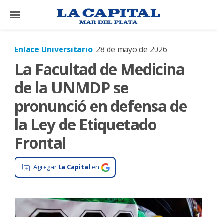
×
Enlace Universitario
28 de mayo de 2026
La Facultad de Medicina
El
País
de la UNMDP se
El
pronunció en defensa de
Mundo
la Ley de Etiquetado
La
Frontal
Zona
Cultura
Agregar
La Capital
en
Tecnología
Gastronomía
Salud