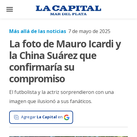
×
Más allá de las noticias
7 de mayo de 2025
La foto de Mauro Icardi y
El
País
la China Suárez que
El
confirmaría su
Mundo
compromiso
La
Zona
El futbolista y la actriz sorprendieron con una
Cultura
imagen que ilusionó a sus fanáticos.
Tecnología
Agregar
La Capital
en
Gastronomía
Salud