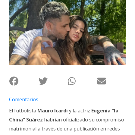
Interés
General
La
Ciudad
Deportes
Arte
y
Espectáculos
Policiales
Cartelera
Comentarios
Fotos
de
El futbolista
Mauro Icardi
y la actriz
Eugenia “la
Familia
China” Suárez
habrían oficializado su compromiso
Clasificados
matrimonial a través de una publicación en redes