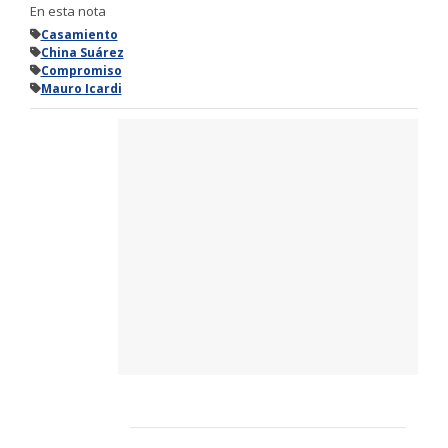
En esta nota
Casamiento
China Suárez
Compromiso
Mauro Icardi