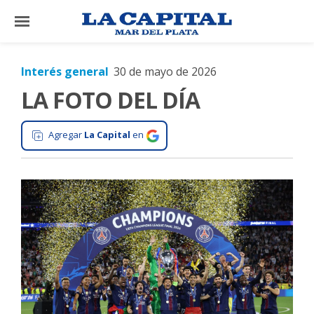
×
Interés general
30 de mayo de 2026
LA FOTO DEL DÍA
El
País
Agregar
La Capital
en
El
Mundo
La
Zona
Cultura
Tecnología
Gastronomía
Salud