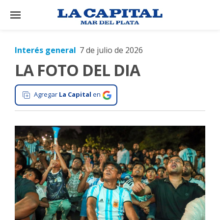
×
Interés general
7 de julio de 2026
LA FOTO DEL DIA
El
País
Agregar
La Capital
en
El
Mundo
La
Zona
Cultura
Tecnología
Gastronomía
Salud