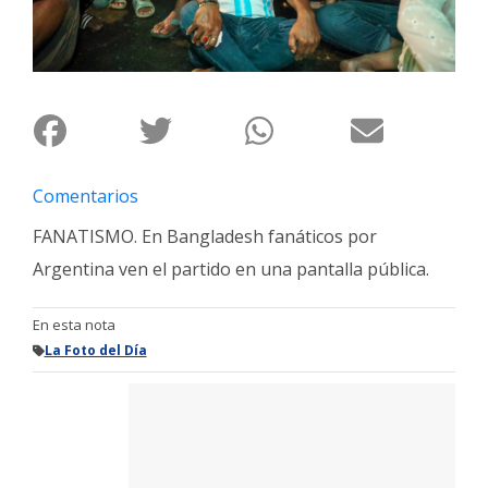
Interés
General
La
Ciudad
Deportes
Comentarios
Arte
y
FANATISMO. En Bangladesh fanáticos por
Espectáculos
Argentina ven el partido en una pantalla pública.
Policiales
En esta nota
Cartelera
La Foto del Día
Fotos
de
Familia
Clasificados