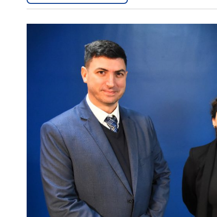
Interés
General
La
Ciudad
Deportes
Arte
y
Espectáculos
Policiales
Cartelera
Fotos
de
Familia
Clasificados