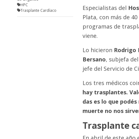
HPC
Especialistas del
Hos
Trasplante Cardíaco
Plata, con más de 40 
programas de trasplan
viene.
Lo hicieron
Rodrigo 
Bersano
, subjefa de
jefe del Servicio de C
Los tres médicos co
hay trasplantes. Va
das es lo que podés 
muerte no nos sirven,
Trasplante c
En abril de este año 