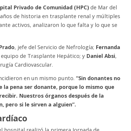
pital Privado de Comunidad (HPC)
de Mar del
años de historia en trasplante renal y múltiples
te activos, analizaron lo que falta y lo que se
Prado
, jefe del Servicio de Nefrología;
Fernanda
l equipo de Trasplante Hepático; y
Daniel Absi
,
irugía Cardiovascular.
incidieron en un mismo punto.
“Sin donantes no
le la pena ser donante, porque lo mismo que
recibir. Nuestros órganos después de la
 pero si le sirven a alguien”.
ardíaco
el hospital realizó la primera Jornada de