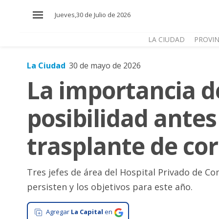
×
Jueves,30 de Julio de 2026
LA CIUDAD
PROVIN
La Ciudad
30 de mayo de 2026
El
La importancia d
País
El
posibilidad antes
Mundo
La
trasplante de co
Zona
Cultura
Tres jefes de área del Hospital Privado de C
Tecnología
persisten y los objetivos para este año.
Gastronomía
Agregar
La Capital
en
Salud