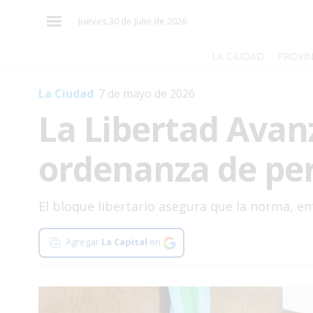
×
Jueves,30 de Julio de 2026
LA CIUDAD
PROVIN
La Ciudad
7 de mayo de 2026
El
La Libertad Avan
País
El
ordenanza de per
Mundo
La
Zona
El bloque libertario asegura que la norma, en
Cultura
Agregar
La Capital
en
Tecnología
Gastronomía
Salud