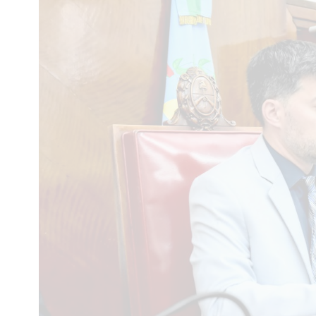
Interés
General
La
Ciudad
Deportes
Arte
y
Espectáculos
Policiales
Cartelera
Fotos
de
Familia
Clasificados