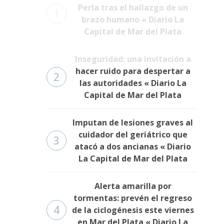
Perla tras el hallazgo de un
1
brazo humano « Diario La
Capital de Mar del Plata
Inseguridad: una invitación a
hacer ruido para despertar a
2
las autoridades « Diario La
Capital de Mar del Plata
Imputan de lesiones graves al
cuidador del geriátrico que
3
atacó a dos ancianas « Diario
La Capital de Mar del Plata
Alerta amarilla por
tormentas: prevén el regreso
4
de la ciclogénesis este viernes
en Mar del Plata « Diario La