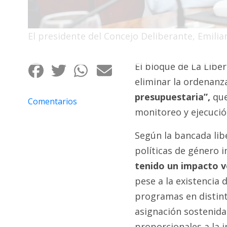
Fúnebres
El presidente del Concejo Deliberante, Emilian
El bloque de La Libe
eliminar la ordenanz
presupuestaria”,
que
Comentarios
monitoreo y ejecució
Según la bancada lib
políticas de género
tenido un impacto ve
pese a la existencia
programas en distint
asignación sostenida
proporcionales a la i