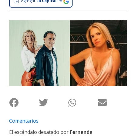
Agregar
La Capital
en
Interés
General
La
Ciudad
Deportes
Arte
y
Espectáculos
Policiales
Cartelera
Fotos
de
Familia
Comentarios
Clasificados
El escándalo desatado por
Fernanda