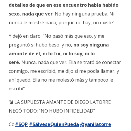
detalles de que en ese encuentro había habido
sexo, nada que ver
. No hay ninguna prueba. Ni
nunca le mostré nada, porque no hay, no existe”.
Y dejó en claro: “No pasó más que eso, y me
preguntó si hubo beso, y no,
no soy ninguna
amante de él, ni lo fui, ni lo soy, ni lo
seré.
Nunca, nada que ver. Ella se trató de conectar
conmigo, me escribió, me dijo si me podía llamar, y
ahí quedó. Ella no me molestó más y tampoco le
escribí”.
💣 LA SUPUESTA AMANTE DE DIEGO LATORRE
NEGÓ TODO: “NO HUBO INFIDELIDAD”
Cc
#SQP
#SálveseQuienPueda
@yanilatorre