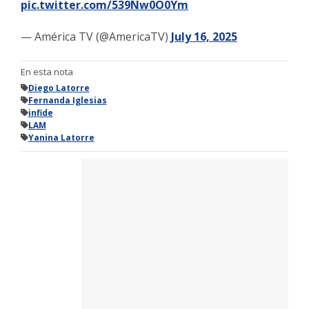
pic.twitter.com/539Nw0O0Ym
— América TV (@AmericaTV)
July 16, 2025
En esta nota
Diego Latorre
Fernanda Iglesias
infide
LAM
Yanina Latorre