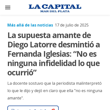
×
Más allá de las noticias
17 de julio de 2025
La supuesta amante de
El
País
Diego Latorre desmintió a
El
Fernanda Iglesias: “No es
Mundo
ninguna infidelidad lo que
La
ocurrió”
Zona
Cultura
La docente sostuvo que la periodista malinterpretó
Tecnología
lo que le dijo y dejó en claro que ella "no es ninguna
amante".
Gastronomía
Salud