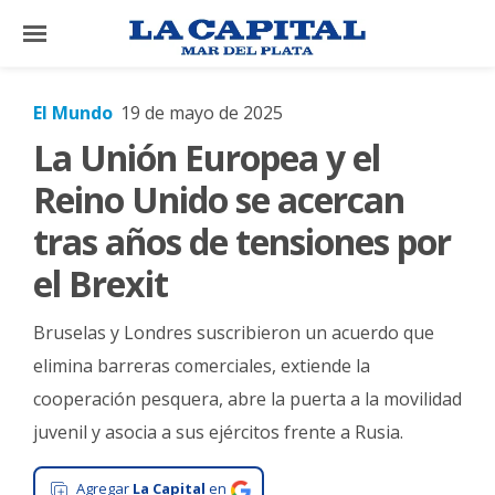
×
El Mundo
19 de mayo de 2025
La Unión Europea y el
El
País
Reino Unido se acercan
El
tras años de tensiones por
Mundo
el Brexit
La
Zona
Bruselas y Londres suscribieron un acuerdo que
Cultura
elimina barreras comerciales, extiende la
cooperación pesquera, abre la puerta a la movilidad
Tecnología
juvenil y asocia a sus ejércitos frente a Rusia.
Gastronomía
Salud
Agregar
La Capital
en