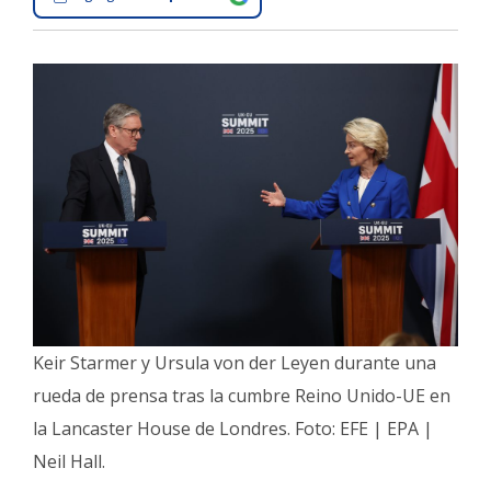
Interés
General
La
Ciudad
Deportes
Arte
y
Espectáculos
Policiales
Cartelera
Keir Starmer y Ursula von der Leyen durante una
Fotos
rueda de prensa tras la cumbre Reino Unido-UE en
de
Familia
la Lancaster House de Londres. Foto: EFE | EPA |
Clasificados
Neil Hall.