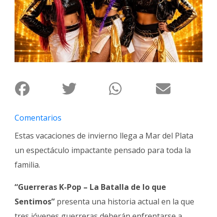
Interés
General
La
Ciudad
Deportes
Arte
y
Espectáculos
Comentarios
Policiales
Estas vacaciones de invierno llega a Mar del Plata
Cartelera
un espectáculo impactante pensado para toda la
familia.
Fotos
de
Familia
“Guerreras K-Pop – La Batalla de lo que
Sentimos”
presenta una historia actual en la que
Clasificados
tres jóvenes guerreras deberán enfrentarse a