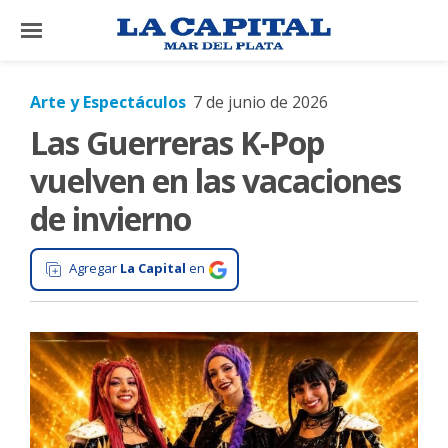
×
Arte y Espectáculos
7 de junio de 2026
Las Guerreras K-Pop
El
País
vuelven en las vacaciones
El
de invierno
Mundo
La
Agregar
La Capital
en
Zona
Cultura
Tecnología
Gastronomía
Salud