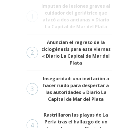
Imputan de lesiones graves al
cuidador del geriátrico que
1
atacó a dos ancianas « Diario
La Capital de Mar del Plata
Anuncian el regreso de la
ciclogénesis para este viernes
2
« Diario La Capital de Mar del
Plata
Inseguridad: una invitación a
hacer ruido para despertar a
3
las autoridades « Diario La
Capital de Mar del Plata
Rastrillaron las playas de La
Perla tras el hallazgo de un
4