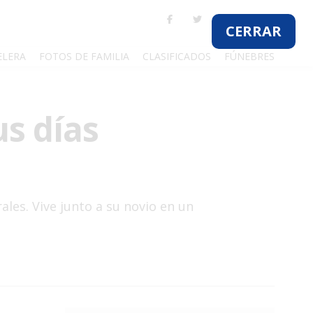
ELERA
FOTOS DE FAMILIA
CLASIFICADOS
FÚNEBRES
s días
les. Vive junto a su novio en un