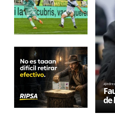
ajedre
Fau
de 