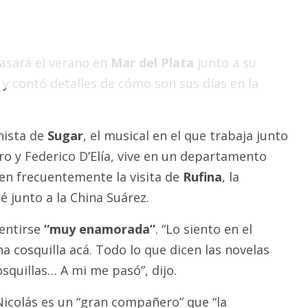
asará el verano en
Mar del Plata
junto a su
 y contó detalles de cómo son sus días en la
nista de
Sugar
, el musical en el que trabaja junto
ro y Federico D’Elía, vive en un departamento
ben frecuentemente la visita de
Rufina
, la
 junto a la China Suárez.
entirse
“muy enamorada”
. “Lo siento en el
a cosquilla acá. Todo lo que dicen las novelas
cosquillas… A mi me pasó”, dijo.
icolás es un “gran compañero” que “la