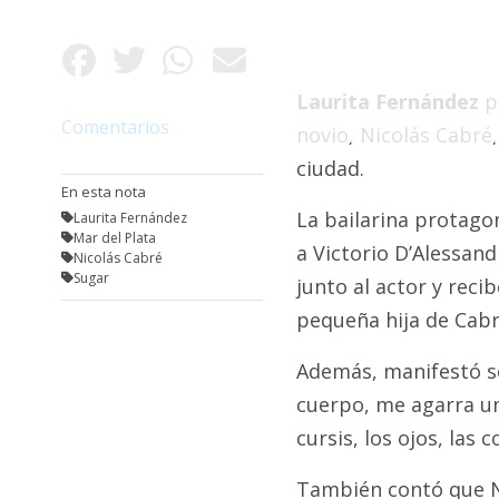
Fúnebres
Laurita Fernández
p
Comentarios
novio, Nicolás Cabré,
ciudad.
En esta nota
La bailarina protago
Laurita Fernández
Mar del Plata
a Victorio D’Alessand
Nicolás Cabré
Sugar
junto al actor y reci
pequeña hija de Cabré
Además, manifestó s
cuerpo, me agarra un
cursis, los ojos, las 
También contó que N