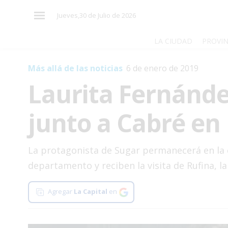
×
Jueves,30 de Julio de 2026
LA CIUDAD
PROVIN
Más allá de las noticias
6 de enero de 2019
El
Laurita Fernánde
País
El
junto a Cabré en 
Mundo
La
Zona
La protagonista de Sugar permanecerá en la c
departamento y reciben la visita de Rufina, la
Cultura
Tecnología
Agregar
La Capital
en
Gastronomía
Salud