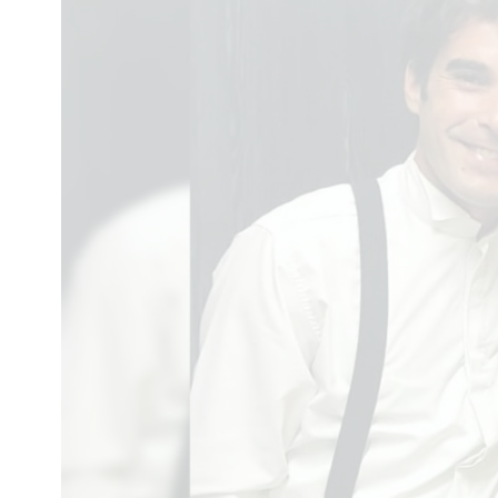
Interés
General
La
Ciudad
Deportes
Arte
y
Espectáculos
Policiales
Cartelera
Fotos
de
Familia
Clasificados