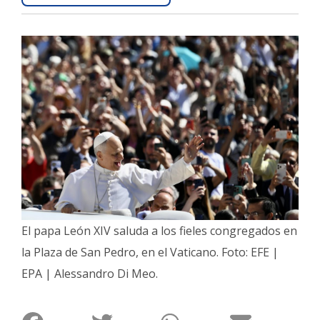
Interés
General
La
Ciudad
Deportes
Arte
y
Espectáculos
Policiales
Cartelera
El papa León XIV saluda a los fieles congregados en
Fotos
la Plaza de San Pedro, en el Vaticano. Foto: EFE |
de
EPA | Alessandro Di Meo.
Familia
Clasificados