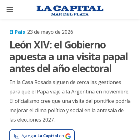
×
El País
23 de mayo de 2026
León XIV: el Gobierno
El
País
apuesta a una visita papal
El
antes del año electoral
Mundo
En la Casa Rosada siguen de cerca las gestiones
La
Zona
para que el Papa viaje a la Argentina en noviembre.
El oficialismo cree que una visita del pontífice podría
Cultura
mejorar el clima político y social en la antesala de
Tecnología
las elecciones 2027.
Gastronomía
Agregar
La Capital
en
Salud