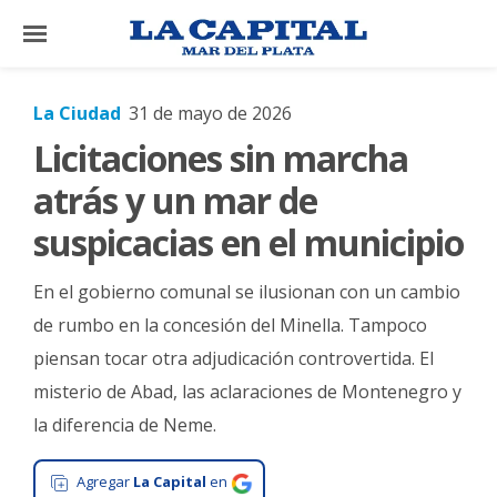
×
La Ciudad
31 de mayo de 2026
Licitaciones sin marcha
El
País
atrás y un mar de
El
suspicacias en el municipio
Mundo
En el gobierno comunal se ilusionan con un cambio
La
Zona
de rumbo en la concesión del Minella. Tampoco
piensan tocar otra adjudicación controvertida. El
Cultura
misterio de Abad, las aclaraciones de Montenegro y
Tecnología
la diferencia de Neme.
Gastronomía
Agregar
La Capital
en
Salud