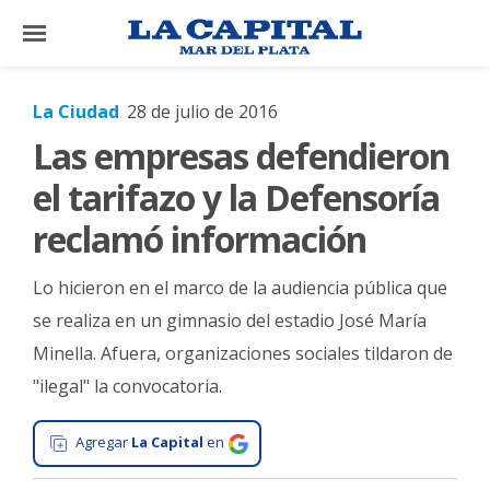
×
La Ciudad
28 de julio de 2016
Las empresas defendieron
El
País
el tarifazo y la Defensoría
El
reclamó información
Mundo
Lo hicieron en el marco de la audiencia pública que
La
Zona
se realiza en un gimnasio del estadio José María
Minella. Afuera, organizaciones sociales tildaron de
Cultura
"ilegal" la convocatoria.
Tecnología
Gastronomía
Agregar
La Capital
en
Salud