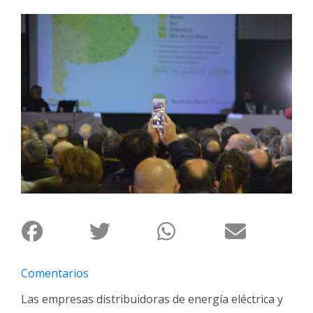
Interés
General
La
Ciudad
Deportes
Arte
y
Espectáculos
Policiales
Cartelera
Fotos
de
Familia
Comentarios
Clasificados
Las empresas distribuidoras de energía eléctrica y